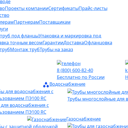
аводе
во
Проекты компании
Сертификаты
Прайс-листы
ство
лерам
Партнерам
Поставщикам
луги
 труб под фланцы
Упаковка и маркировка под
авка точным весом
Гарантии
Доставка
Офланцовка
труб
Монтаж труб
Трубы на заказ
8 (800) 600-82-40
k
Бесплатно по России
Н
Водоснабжение
Трубы многослойные для 
 для водоснабжения с
ьзованием ПЭ100 RC
Газоснабжение