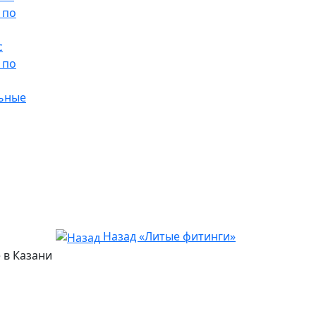
с
 по
ьные
Назад «Литые фитинги»