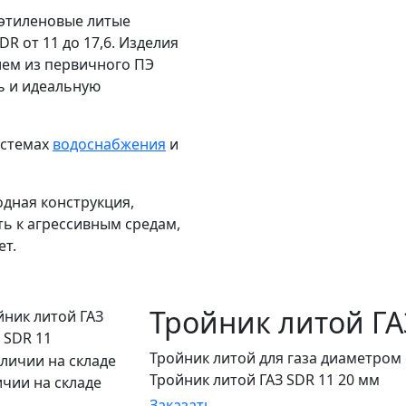
этиленовые литые
DR от 11 до 17,6. Изделия
ием из первичного ПЭ
ь и идеальную
истемах
водоснабжения
и
дная конструкция,
ть к агрессивным средам,
ет.
Тройник литой ГА
Тройник литой для газа диаметром 
Тройник литой ГАЗ SDR 11 20 мм
ичии на складе
Заказать