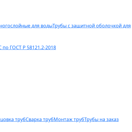
ногослойные для воды
Трубы с защитной оболочкой для
 по ГОСТ Р 58121.2-2018
цовка труб
Сварка труб
Монтаж труб
Трубы на заказ