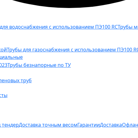
 для водоснабжения с использованием ПЭ100 RC
Трубы м
кой
Трубы для газоснабжения с использованием ПЭ100 RC
циальные
023
Трубы безнапорные по ТУ
леновых труб
сты
д тендер
Доставка точным весом
Гарантии
Доставка
Офлан