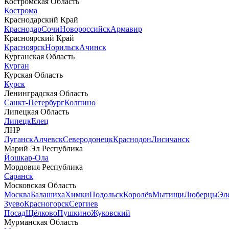
Костромская Область
Кострома
Краснодарский Край
Краснодар
Сочи
Новороссийск
Армавир
Красноярский Край
Красноярск
Норильск
Ачинск
Курганская Область
Курган
Курская Область
Курск
Ленинградская Область
Санкт-Петербург
Колпино
Липецкая Область
Липецк
Елец
ЛНР
Луганск
Алчевск
Северодонецк
Краснодон
Лисичанск
Марий Эл Республика
Йошкар-Ола
Мордовия Республика
Саранск
Московская Область
Москва
Балашиха
Химки
Подольск
Королёв
Мытищи
Люберцы
Эл
Зуево
Красногорск
Сергиев
Посад
Щёлково
Пушкино
Жуковский
Мурманская Область