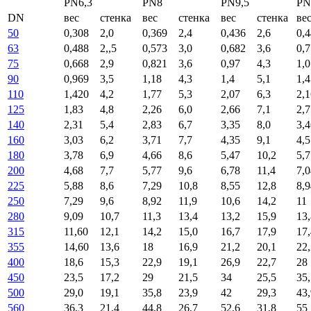
PN6,3
PN8
PN9,5
PN
DN
вес
стенка
вес
стенка
вес
стенка
ве
50
0,308
2,0
0,369
2,4
0,436
2,6
0,
63
0,488
2,,5
0,573
3,0
0,682
3,6
0,
75
0,668
2,9
0,821
3,6
0,97
4,3
1,0
90
0,969
3,5
1,18
4,3
1,4
5,1
1,4
110
1,420
4,2
1,77
5,3
2,07
6,3
2,1
125
1,83
4,8
2,26
6,0
2,66
7,1
2,7
140
2,31
5,4
2,83
6,7
3,35
8,0
3,4
160
3,03
6,2
3,71
7,7
4,35
9,1
4,5
180
3,78
6,9
4,66
8,6
5,47
10,2
5,7
200
4,68
7,7
5,77
9,6
6,78
11,4
7,0
225
5,88
8,6
7,29
10,8
8,55
12,8
8,9
250
7,29
9,6
8,92
11,9
10,6
14,2
11
280
9,09
10,7
11,3
13,4
13,2
15,9
13,
315
11,60
12,1
14,2
15,0
16,7
17,9
17,
355
14,60
13,6
18
16,9
21,2
20,1
22,
400
18,6
15,3
22,9
19,1
26,9
22,7
28
450
23,5
17,2
29
21,5
34
25,5
35,
500
29,0
19,1
35,8
23,9
42
29,3
43,
560
36,3
21,4
44,8
26,7
52,6
31,8
55