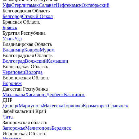
Уфа
Стерлитамак
Салават
Нефтекамск
Октябрьский
Белгородская Область
Белгород
Старый Оскол
Брянская Область
Брянск
Бурятия Республика
Улан-Удэ
Владимирская Область
Владимир
Ковров
Муром
Волгоградская Область
Волгоград
Волжский
Камышин
Вологодская Область
Череповец
Вологда
Воронежская Область
Воронеж
Дагестан Республика
Махачкала
Хасавюрт
Дербент
Каспийск
ДНР
Донецк
Мариуполь
Макеевка
Горловка
Краматорск
Славянск
Забайкальский Край
Чита
Запорожская область
Запорожье
Мелитополь
Бердянск
Ивановская Область