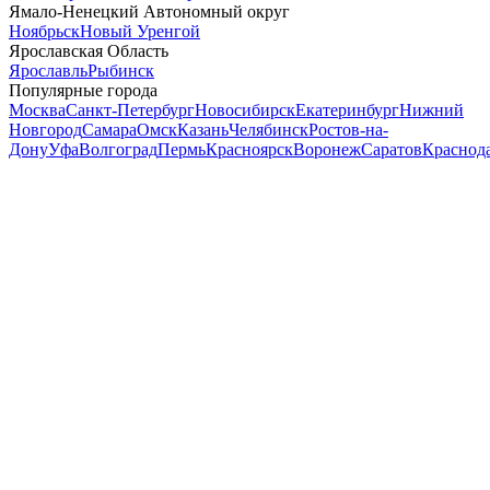
Ямало-Ненецкий Автономный округ
Ноябрьск
Новый Уренгой
Ярославская Область
Ярославль
Рыбинск
Популярные города
Москва
Санкт-Петербург
Новосибирск
Екатеринбург
Нижний
Новгород
Самара
Омск
Казань
Челябинск
Ростов-на-
Дону
Уфа
Волгоград
Пермь
Красноярск
Воронеж
Саратов
Краснод