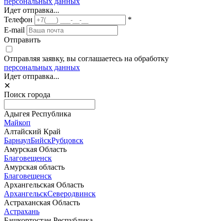
персональных данных
Идет отправка...
Телефон
*
E-mail
Отправить
Отправляя заявку, вы соглашаетесь на обработку
персональных данных
Идет отправка...
✕
Поиск города
Адыгея Республика
Майкоп
Алтайский Край
Барнаул
Бийск
Рубцовск
Амурская Область
Благовещенск
Амурская область
Благовещенск
Архангельская Область
Архангельск
Северодвинск
Астраханская Область
Астрахань
Башкортостан Республика