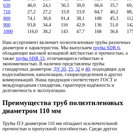
630
46,0
24,1
56,5
30,0
66,6
35,7
69,
710
27,2
27,2
33,9
33,9
84,7
40,2
88,
800
74,1
30,6
91,4
38,1
108
45,3
11
900
93,8
34,4
116
42,9
136
51,0
14
1000
116,0
38,2
143
47,7
168
56,6
17
Наш ассортимент включает полиэтиленовые трубы различных
диаметров и характеристик. Мы выпускаем
трубы SDR 6
,
обладающие высокой кольцевой жёсткостью и прочностью, а
также
трубы SDR 33
, отличающиеся гибкостью и
экономичностью. В наличии представлены трубы
стандартных диаметров:
ДУ 20
,
25
,
32
и
40
, подходящие для
водоснабжения, канализации, газораспределения и других
коммуникаций. Наша продукция соответствует ГОСТ и
международным стандартам, гарантируя надёжность и
долговечность в эксплуатации.
Преимущества труб полиэтиленовых
диаметром 110 мм
Трубы ПЭ диаметром 110 мм обладают исключительной
прочностью и пропускной способностью. Среди других