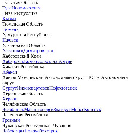
Тульская Область
Тула
Новомосковск
Тыва Республика
Кызыл
Тюменская Область
Тюмень
Удмуртская Республика
Ижевск
Ульяновская Область
Ульяновск
Димитровград
Хабаровский Край
Хабаровск
Комсомольск-на-Амуре
Хакасия Республика
Абакан
Ханты-Мансийский Автономный округ - Югра Автономный
округ
Сургут
Нижневартовск
Нефтеюганск
Херсонская область
Херсон
Челябинская Область
Челябинск
Магнитогорск
Златоуст
Миасс
Копейск
Чеченская Республика
Грозный
Чувашская Республика - Чувашия
Чебоксары
Новочебоксарск