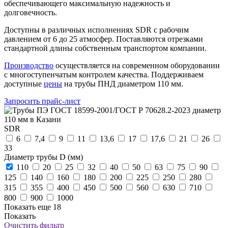
обеспечивающего максимальную надежность и
долговечность.
Доступны в различных исполнениях SDR с рабочим
давлением от 6 до 25 атмосфер. Поставляются отрезками
стандартной длины собственным транспортом компании.
Производство
осуществляется на современном оборудовании
с многоступенчатым контролем качества. Поддерживаем
доступные
цены
на трубы ПНД диаметром 110 мм.
Запросить прайс-лист
SDR
6
7,4
9
11
13,6
17
17,6
21
26
33
Диаметр трубы D (мм)
110
20
25
32
40
50
63
75
90
125
140
160
180
200
225
250
280
315
355
400
450
500
560
630
710
800
900
1000
Показать еще 18
Показать
Очистить фильтр