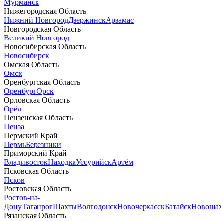
Мурманск
Нижегородская Область
Нижний Новгород
Дзержинск
Арзамас
Новгородская Область
Великий Новгород
Новосибирская Область
Новосибирск
Омская Область
Омск
Оренбургская Область
Оренбург
Орск
Орловская Область
Орёл
Пензенская Область
Пенза
Пермский Край
Пермь
Березники
Приморский Край
Владивосток
Находка
Уссурийск
Артём
Псковская Область
Псков
Ростовская Область
Ростов-на-
Дону
Таганрог
Шахты
Волгодонск
Новочеркасск
Батайск
Новоша
Рязанская Область