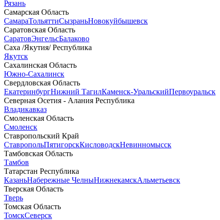
Рязань
Самарская Область
Самара
Тольятти
Сызрань
Новокуйбышевск
Саратовская Область
Саратов
Энгельс
Балаково
Саха /Якутия/ Республика
Якутск
Сахалинская Область
Южно-Сахалинск
Свердловская Область
Екатеринбург
Нижний Тагил
Каменск-Уральский
Первоуральск
Северная Осетия - Алания Республика
Владикавказ
Смоленская Область
Смоленск
Ставропольский Край
Ставрополь
Пятигорск
Кисловодск
Невинномысск
Тамбовская Область
Тамбов
Татарстан Республика
Казань
Набережные Челны
Нижнекамск
Альметьевск
Тверская Область
Тверь
Томская Область
Томск
Северск