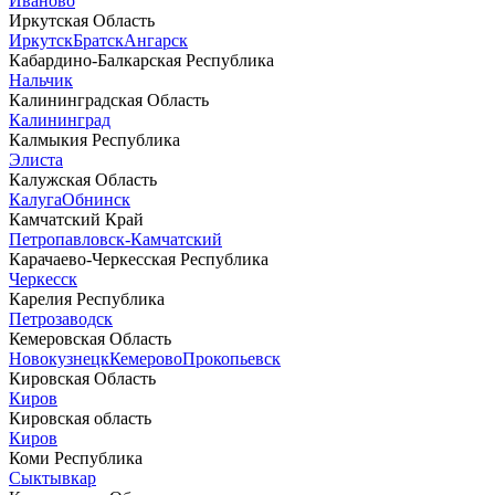
Иваново
Иркутская Область
Иркутск
Братск
Ангарск
Кабардино-Балкарская Республика
Нальчик
Калининградская Область
Калининград
Калмыкия Республика
Элиста
Калужская Область
Калуга
Обнинск
Камчатский Край
Петропавловск-Камчатский
Карачаево-Черкесская Республика
Черкесск
Карелия Республика
Петрозаводск
Кемеровская Область
Новокузнецк
Кемерово
Прокопьевск
Кировская Область
Киров
Кировская область
Киров
Коми Республика
Сыктывкар