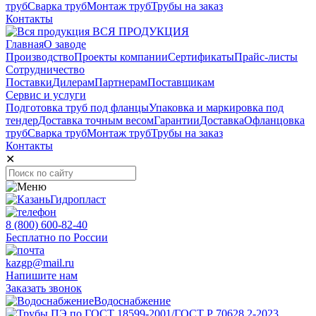
труб
Сварка труб
Монтаж труб
Трубы на заказ
Контакты
ВСЯ ПРОДУКЦИЯ
Главная
О заводе
Производство
Проекты компании
Сертификаты
Прайс-листы
Сотрудничество
Поставки
Дилерам
Партнерам
Поставщикам
Сервис и услуги
Подготовка труб под фланцы
Упаковка и маркировка под
тендер
Доставка точным весом
Гарантии
Доставка
Офланцовка
труб
Сварка труб
Монтаж труб
Трубы на заказ
Контакты
✕
8 (800) 600-82-40
Бесплатно по России
kazgp@mail.ru
Напишите нам
Заказать звонок
Водоснабжение