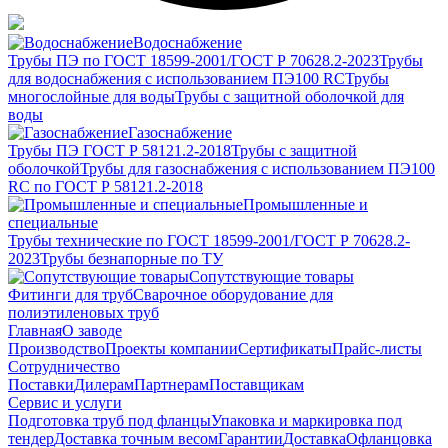
Водоснабжение
Трубы ПЭ по ГОСТ 18599-2001/ГОСТ Р 70628.2-2023
Трубы
для водоснабжения с использованием ПЭ100 RC
Трубы
многослойные для воды
Трубы с защитной оболочкой для
воды
Газоснабжение
Трубы ПЭ ГОСТ Р 58121.2-2018
Трубы с защитной
оболочкой
Трубы для газоснабжения с использованием ПЭ100
RC по ГОСТ Р 58121.2-2018
Промышленные и
специальные
Трубы технические по ГОСТ 18599-2001/ГОСТ Р 70628.2-
2023
Трубы безнапорные по ТУ
Сопутствующие товары
Фитинги для труб
Сварочное оборудование для
полиэтиленовых труб
Главная
О заводе
Производство
Проекты компании
Сертификаты
Прайс-листы
Сотрудничество
Поставки
Дилерам
Партнерам
Поставщикам
Сервис и услуги
Подготовка труб под фланцы
Упаковка и маркировка под
тендер
Доставка точным весом
Гарантии
Доставка
Офланцовка