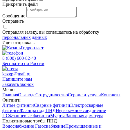
Прикрепить файл
Сообщение
Отправить
Отправляя заявку, вы соглашаетесь на обработку
персональных данных
Идет отправка...
8 (800) 600-82-40
Бесплатно по России
kazgp@mail.ru
Напишите нам
Заказать звонок
Меню
Главная
О заводе
Сотрудничество
Сервис и услуги
Контакты
Фитинги
Литые фитинги
Сварные фитинги
Электросварные
фитинги
Фланцы под ПНД
Неразъемное соединение
ПС
Фланцевые фитинги
Муфты
Запорная арматура
Полиэтиновые трубы ПНД
Водоснабжение
Газоснабжение
Промышленные и