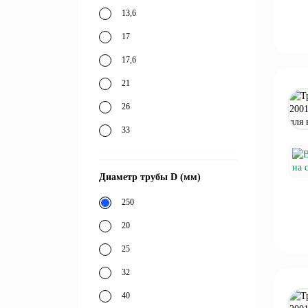
13,6
17
17,6
21
26
33
Диаметр трубы D (мм)
250
20
25
32
40