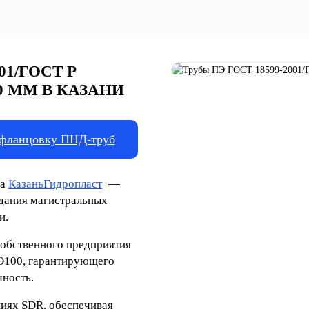
01/ГОСТ Р
50 ММ В КАЗАНИ
фланцовку ПНД-труб
да
КазаньГидропласт
—
здания магистральных
и.
собственного предприятия
ПЭ100, гарантирующего
ность.
ниях SDR, обеспечивая